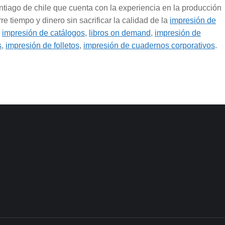
iago de chile que cuenta con la experiencia en la producción
rre tiempo y dinero sin sacrificar la calidad de la
impresión de
,
impresión de catálogos
,
libros on demand
,
impresión de
s
,
impresión de folletos
,
impresión de cuadernos corporativos
.