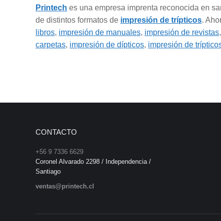
Printech
es una empresa imprenta reconocida en sant
de distintos formatos de
impresión de trípticos
. Aho
libros
,
impresión de manuales
,
impresión de revistas
carpetas
,
impresión de dípticos
,
impresión de tríptico
CONTACTO
+56 9 7336 6629
Coronel Alvarado 2298 / Independencia /
Santiago
ventas@printech.cl