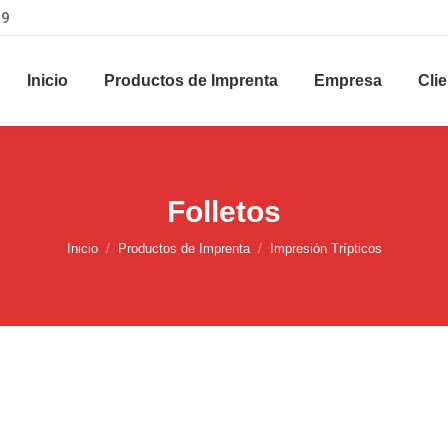
29
Inicio
Productos de Imprenta
Empresa
Cli
Folletos
Estás aquí:
Inicio
Productos de Imprenta
Impresión Trípticos